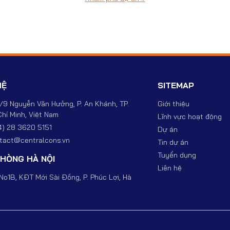
HỆ
SITEMAP
/9 Nguyễn Văn Hưởng, P. An Khánh, TP.
Giới thiệu
hí Minh, Việt Nam
Lĩnh vực hoạt động
4) 28 3620 5151
Dự án
tact@centralcons.vn
Tin dự án
Tuyển dụng
HÒNG HÀ NỘI
Liên hệ
No1B, KĐT Mới Sài Đồng, P. Phúc Lợi, Hà