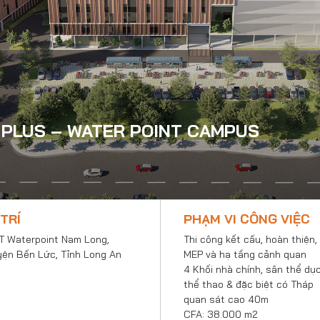
 PLUS – WATER POINT CAMPUS
 TRÍ
PHẠM VI CÔNG VIỆC
 Waterpoint Nam Long,
Thi công kết cấu, hoàn thiện,
ện Bến Lức, Tỉnh Long An
MEP và hạ tầng cảnh quan
4 Khối nhà chính, sân thể dụ
thể thao & đặc biệt có Tháp
quan sát cao 40m
CFA: 38.000 m2