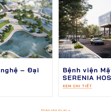
 nghệ – Đại
Bệnh viện Mặ
SERENIA HOS
XEM CHI TIẾT
Khám phá dự án »