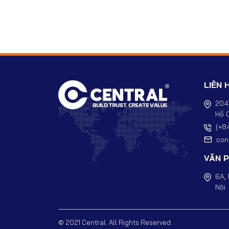
LIÊN 
204
Hồ C
(+8
con
VĂN P
6A, 
Nội
© 2021 Central. All Rights Reserved.