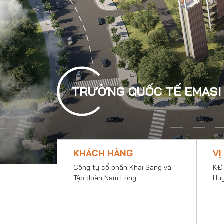
TRƯỜNG QUỐC TẾ EMASI
KHÁCH HÀNG
VỊ
Công ty cổ phần Khai Sáng và
KĐT
Tập đoàn Nam Long
Huy