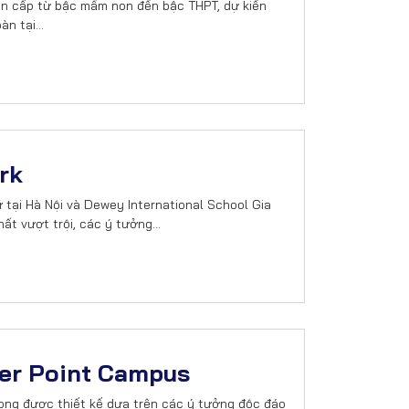
iên cấp từ bậc mầm non đến bậc THPT, dự kiến
oàn tại…
rk
tại Hà Nội và Dewey International School Gia
hất vượt trội, các ý tưởng…
er Point Campus
ng được thiết kế dựa trên các ý tưởng độc đáo