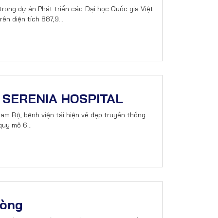
ong dự án Phát triển các Đại học Quốc gia Việt
rên diện tích 887,9…
N SERENIA HOSPITAL
am Bộ, bệnh viện tái hiện vẻ đẹp truyền thống
 quy mô 6…
hòng