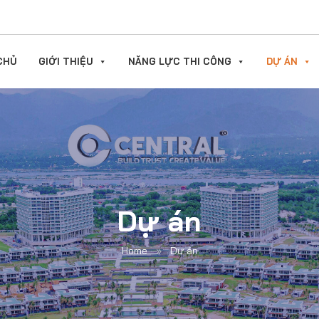
CHỦ
GIỚI THIỆU
NĂNG LỰC THI CÔNG
DỰ ÁN
Dự án
Home
»
Dự án