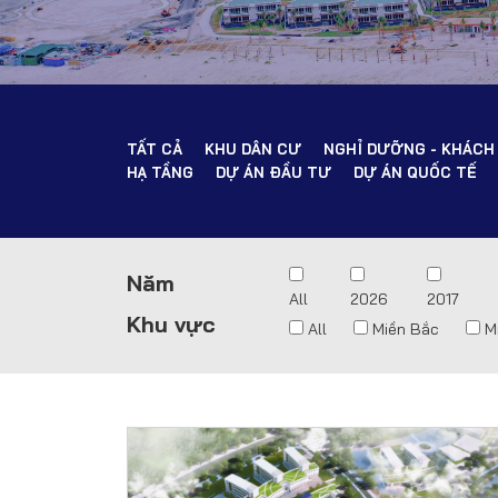
TẤT CẢ
KHU DÂN CƯ
NGHỈ DƯỠNG - KHÁCH
HẠ TẦNG
DỰ ÁN ĐẦU TƯ
DỰ ÁN QUỐC TẾ
Năm
All
2026
2017
Khu vực
All
Miền Bắc
M