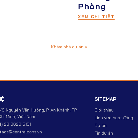
Phòng
XEM CHI TIẾT
Khám phá dự án »
HỆ
SITEMAP
/9 Nguyễn Văn Hưởng, P. An Khánh, TP.
Giới thiệu
hí Minh, Việt Nam
Lĩnh vực hoạt động
4) 28 3620 5151
Dự án
tact@centralcons.vn
Tin dự án