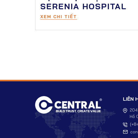
SERENIA HOSPITAL
XEM CHI TIẾT
LIÊN 
204
Hồ C
(+8
con