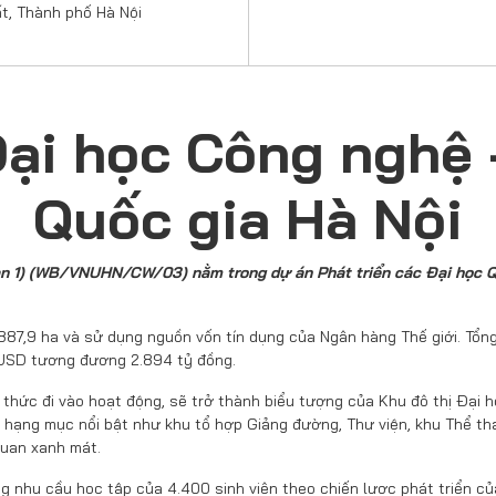
t, Thành phố Hà Nội
ại học Công nghệ 
Quốc gia Hà Nội
ạn 1) (WB/VNUHN/CW/03) nằm trong dự án Phát triển các Đại học Q
887,9 ha và sử dụng nguồn vốn tín dụng của Ngân hàng Thế giới. Tổn
u USD tương đương 2.894 tỷ đồng.
nh thức đi vào hoạt động, sẽ trở thành biểu tượng của Khu đô thị Đại 
hạng mục nổi bật như khu tổ hợp Giảng đường, Thư viện, khu Thể thao
quan xanh mát.
ng nhu cầu học tập của 4.400 sinh viên theo chiến lược phát triển c