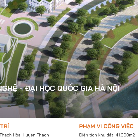
GHỆ - ĐẠI HỌC QUỐC GIA HÀ NỘI
 TRÍ
PHẠM VI CÔNG VIỆC
Thạch Hòa, Huyện Thạch
Diện tích khu đất: 41.000m2