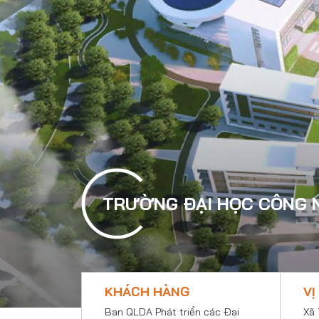
TRƯỜNG ĐẠI HỌC CÔNG N
KHÁCH HÀNG
VỊ
Ban QLDA Phát triển các Đại
Xã 