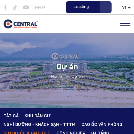
ERP
Open File
VI
Dự án
Home
»
Dự án
TẤT CẢ
KHU DÂN CƯ
NGHỈ DƯỠNG - KHÁCH SẠN - TTTM
CAO ỐC VĂN PHÒNG
SỨC KHỎE & GIÁO DỤC
CÔNG NGHIỆP
HẠ TẦNG