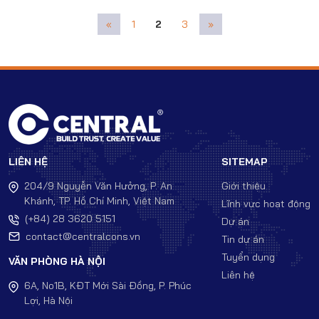
«
1
2
3
»
LIÊN HỆ
SITEMAP
204/9 Nguyễn Văn Hưởng, P. An
Giới thiệu
Khánh, TP. Hồ Chí Minh, Việt Nam
Lĩnh vực hoạt động
(+84) 28 3620 5151
Dự án
contact@centralcons.vn
Tin dự án
Tuyển dụng
VĂN PHÒNG HÀ NỘI
Liên hệ
6A, No1B, KĐT Mới Sài Đồng, P. Phúc
Lợi, Hà Nội