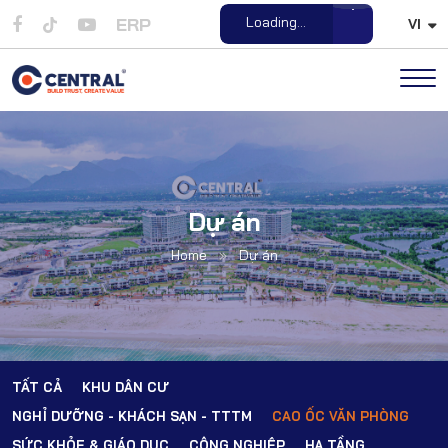
ERP
Loading...
VI
Open File
Dự án
Home
»
Dự án
TẤT CẢ
KHU DÂN CƯ
NGHỈ DƯỠNG - KHÁCH SẠN - TTTM
CAO ỐC VĂN PHÒNG
SỨC KHỎE & GIÁO DỤC
CÔNG NGHIỆP
HẠ TẦNG