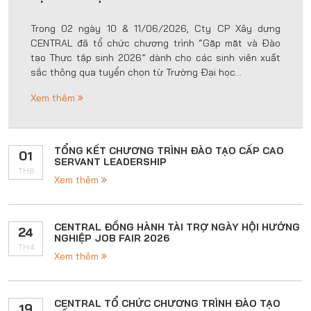
Trong 02 ngày 10 & 11/06/2026, Cty CP Xây dựng
CENTRAL đã tổ chức chương trình “Gặp mặt và Đào
tạo Thực tập sinh 2026” dành cho các sinh viên xuất
sắc thông qua tuyển chọn từ Trường Đại học...
Xem thêm
TỔNG KẾT CHƯƠNG TRÌNH ĐÀO TẠO CẤP CAO
01
SERVANT LEADERSHIP
TH6
Xem thêm
CENTRAL ĐỒNG HÀNH TÀI TRỢ NGÀY HỘI HƯỚNG
24
NGHIỆP JOB FAIR 2026
TH4
Xem thêm
CENTRAL TỔ CHỨC CHƯƠNG TRÌNH ĐÀO TẠO
19