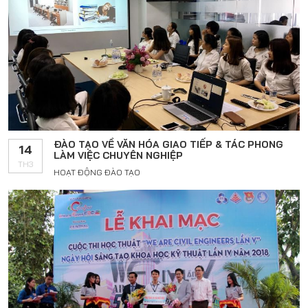
ĐÀO TẠO VỀ VĂN HÓA GIAO TIẾP & TÁC PHONG
14
LÀM VIỆC CHUYÊN NGHIỆP
TH3
HOẠT ĐỘNG ĐÀO TẠO