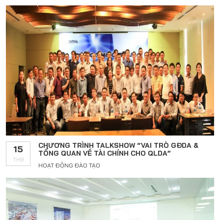
CHƯƠNG TRÌNH TALKSHOW “VAI TRÒ GĐDA &
15
TỔNG QUAN VỀ TÀI CHÍNH CHO QLDA”
TH9
HOẠT ĐỘNG ĐÀO TẠO