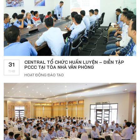
CENTRAL TỔ CHỨC HUẤN LUYỆN – DIỄN TẬP
31
PCCC TẠI TÒA NHÀ VĂN PHÒNG
TH8
HOẠT ĐỘNG ĐÀO TẠO