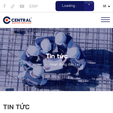
ERP
Open File
VI
Tin tức
Home
»
Hoạt động đào tạo
TIN TỨC