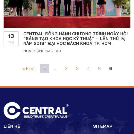
CENTRAL ĐỒNG HÀNH CHƯƠNG TRÌNH NGÀY HỘI
13
“SÁNG TẠO KHOA HỌC KỸ THUẬT – LẦN THỨ IV,
TH1
NĂM 2018” ĐẠI HỌC BÁCH KHOA TP. HCM
HOẠT ĐỘNG ĐÀO TẠO
« First
«
...
2
3
4
5
6
LIÊN HỆ
SITEMAP