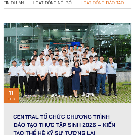
TIN DỰ ÁN
HOẠT ĐỘNG NỘI BỘ
HOẠT ĐỘNG ĐÀO TẠO
11
TH6
CENTRAL TỔ CHỨC CHƯƠNG TRÌNH
ĐÀO TẠO THỰC TẬP SINH 2026 – KIẾN
TẠO THẾ HỆ KỸ SƯ TƯƠNG LAI