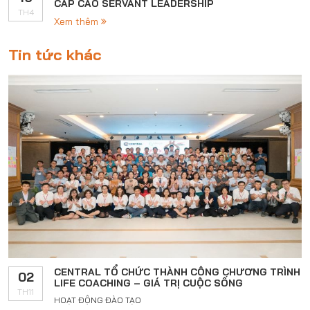
CẤP CAO SERVANT LEADERSHIP
TH4
Xem thêm
Tin tức khác
CENTRAL TỔ CHỨC THÀNH CÔNG CHƯƠNG TRÌNH
02
LIFE COACHING – GIÁ TRỊ CUỘC SỐNG
TH11
HOẠT ĐỘNG ĐÀO TẠO