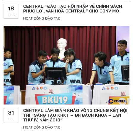
CENTRAL “ĐÀO TẠO HỘI NHẬP VỀ CHÍNH SÁCH
18
PHÚC LỢI, VĂN HOÁ CENTRAL” CHO CBNV MỚI
TH6
HOẠT ĐỘNG ĐÀO TẠO
CENTRAL LÀM GIÁM KHẢO VÒNG CHUNG KẾT HỘI
31
THI “SÁNG TẠO KHKT – ĐH BÁCH KHOA – LẦN
TH3
THỨ IV, NĂM 2018”
HOẠT ĐỘNG ĐÀO TẠO