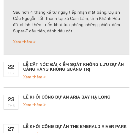
Sau hơn 4 tháng kể từ ngày tiếp nhận mặt bằng, Dự án
Cầu Nguyễn Tất Thành tại xã Cam Lâm, tỉnh Khánh Hòa
đã chính thức triển khai lao phóng những phiến dầm
Super-T đầu tiên, đánh dấu cột...
Xem thêm
LỄ CẤT NÓC ĐÀI KIỂM SOÁT KHÔNG LƯU DỰ ÁN
22
CẢNG HÀNG KHÔNG QUẢNG TRỊ
TH7
Xem thêm
LỄ KHỞI CÔNG DỰ ÁN ARIA BAY HẠ LONG
23
Xem thêm
TH6
LỄ KHỞI CÔNG DỰ ÁN THE EMERALD RIVER PARK
27