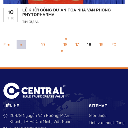
LỄ KHỞI CÔNG DỰ ÁN TÒA NHÀ VĂN PHÒNG
10
PHYTOPHARMA
TH6
TIN DỰ ÁN
«
First
«
...
10
...
16
17
18
19
20
...
»
LIÊN HỆ
SITEMAP
204/9 Nguyễn Văn Hưởng, P. An
Giới thiệu
Khánh, TP. Hồ Chí Minh, Việt Nam
Lĩnh vực hoạt động