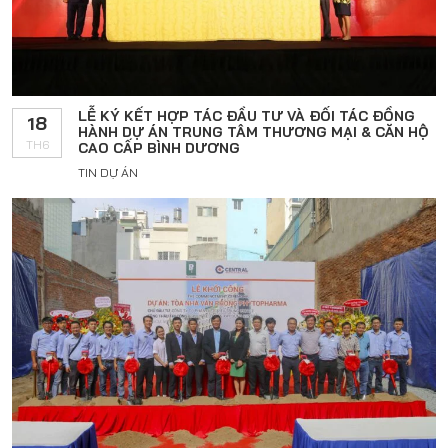
LỄ KÝ KẾT HỢP TÁC ĐẦU TƯ VÀ ĐỐI TÁC ĐỒNG
18
HÀNH DỰ ÁN TRUNG TÂM THƯƠNG MẠI & CĂN HỘ
TH6
CAO CẤP BÌNH DƯƠNG
TIN DỰ ÁN