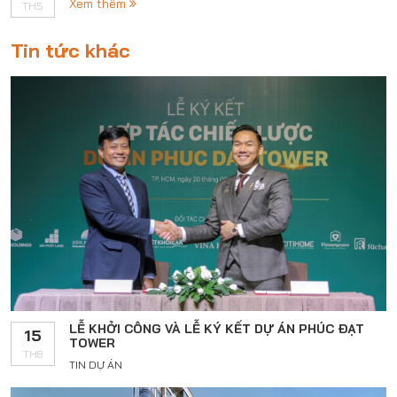
Xem thêm
TH5
Tin tức khác
LỄ KHỞI CÔNG VÀ LỄ KÝ KẾT DỰ ÁN PHÚC ĐẠT
15
TOWER
TH8
TIN DỰ ÁN