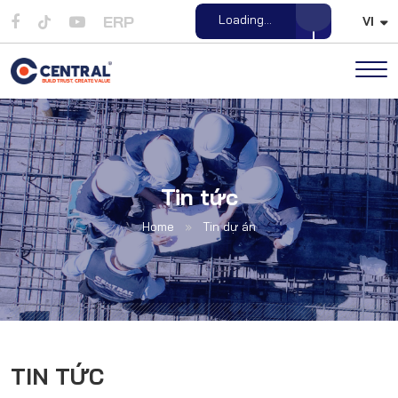
ERP
Open File
VI
Tin tức
Home
»
Tin dự án
TIN TỨC