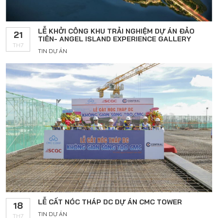
LỄ KHỞI CÔNG KHU TRẢI NGHIỆM DỰ ÁN ĐẢO
21
TIÊN- ANGEL ISLAND EXPERIENCE GALLERY
TH7
TIN DỰ ÁN
LỄ CẤT NÓC THÁP DC DỰ ÁN CMC TOWER
18
TIN DỰ ÁN
TH7