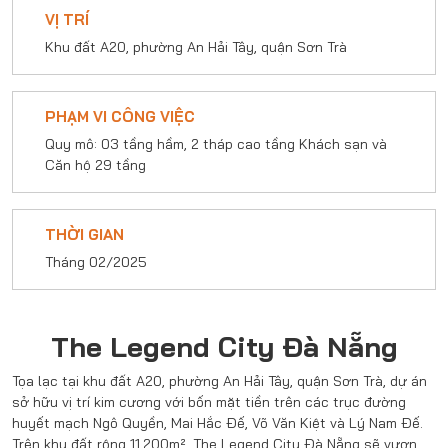
VỊ TRÍ
Khu đất A20, phường An Hải Tây, quận Sơn Trà
PHẠM VI CÔNG VIỆC
Quy mô: 03 tầng hầm, 2 tháp cao tầng Khách sạn và
Căn hộ 29 tầng
THỜI GIAN
Tháng 02/2025
The Legend City Đà Nẵng
Tọa lạc tại khu đất A20, phường An Hải Tây, quận Sơn Trà, dự án
sở hữu vị trí kim cương với bốn mặt tiền trên các trục đường
huyết mạch Ngô Quyền, Mai Hắc Đế, Võ Văn Kiệt và Lý Nam Đế.
Trên khu đất rộng 11.200m², The Legend City Đà Nẵng sẽ vươn