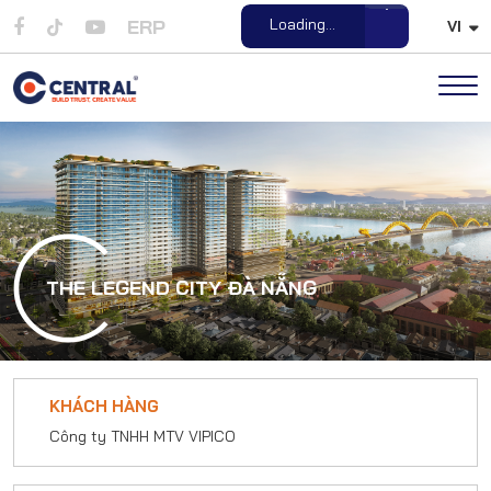
ERP
Loading...
VI
Open File
THE LEGEND CITY ĐÀ NẴNG
KHÁCH HÀNG
Công ty TNHH MTV VIPICO