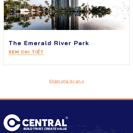
The Emerald River Park
XEM CHI TIẾT
Khám phá dự án »