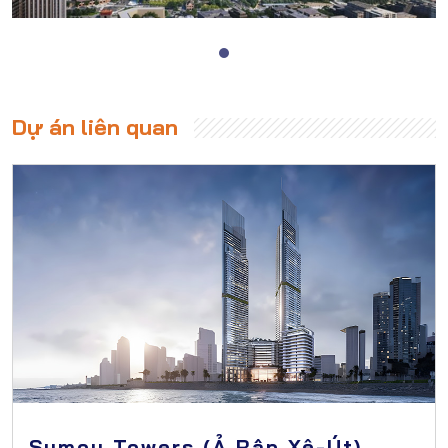
Dự án liên quan
Sumou Towers (Ả Rập Xê-Út)