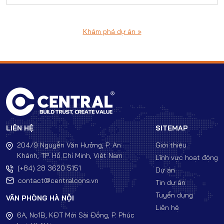
Khám phá dự án »
LIÊN HỆ
SITEMAP
204/9 Nguyễn Văn Hưởng, P. An
Giới thiệu
Khánh, TP. Hồ Chí Minh, Việt Nam
Lĩnh vực hoạt động
(+84) 28 3620 5151
Dự án
contact@centralcons.vn
Tin dự án
Tuyển dụng
VĂN PHÒNG HÀ NỘI
Liên hệ
6A, No1B, KĐT Mới Sài Đồng, P. Phúc