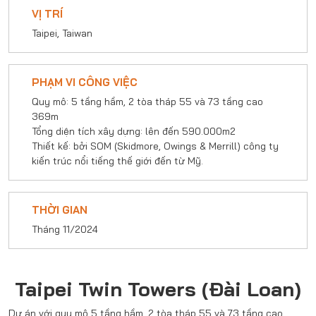
VỊ TRÍ
Taipei, Taiwan
PHẠM VI CÔNG VIỆC
Quy mô: 5 tầng hầm, 2 tòa tháp 55 và 73 tầng cao
369m
Tổng diện tích xây dựng: lên đến 590.000m2
Thiết kế: bởi SOM (Skidmore, Owings & Merrill) công ty
kiến trúc nổi tiếng thế giới đến từ Mỹ.
THỜI GIAN
Tháng 11/2024
Taipei Twin Towers (Đài Loan)
Dự án với quy mô 5 tầng hầm, 2 tòa tháp 55 và 73 tầng cao