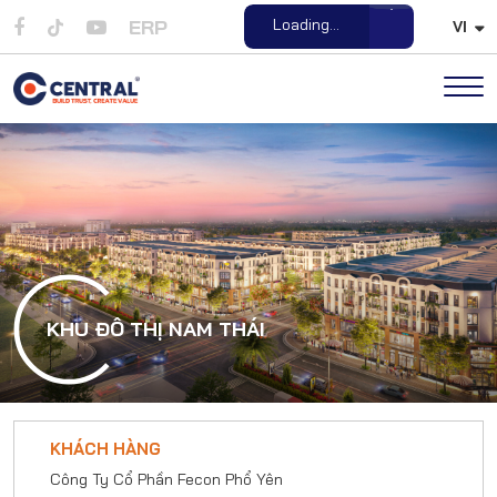
ERP
Loading...
VI
Open File
KHU ĐÔ THỊ NAM THÁI
KHÁCH HÀNG
Công Ty Cổ Phần Fecon Phổ Yên