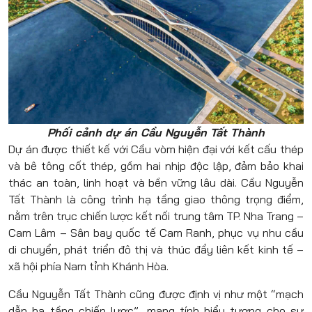
Phối cảnh dự án Cầu Nguyễn Tất Thành
Dự án được thiết kế với Cầu vòm hiện đại với kết cấu thép
và bê tông cốt thép, gồm hai nhịp độc lập, đảm bảo khai
thác an toàn, linh hoạt và bền vững lâu dài. Cầu Nguyễn
Tất Thành là công trình hạ tầng giao thông trọng điểm,
nằm trên trục chiến lược kết nối trung tâm TP. Nha Trang –
Cam Lâm – Sân bay quốc tế Cam Ranh, phục vụ nhu cầu
di chuyển, phát triển đô thị và thúc đẩy liên kết kinh tế –
xã hội phía Nam tỉnh Khánh Hòa.
Cầu Nguyễn Tất Thành cũng được định vị như một “mạch
dẫn hạ tầng chiến lược”, mang tính biểu tượng cho sự