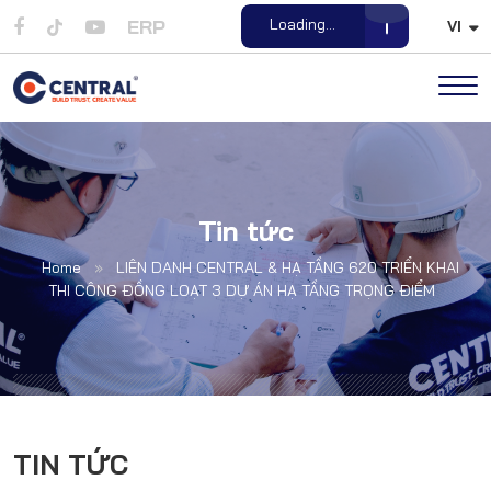
ERP
VI
Open File
Tin tức
Home
»
LIÊN DANH CENTRAL & HẠ TẦNG 620 TRIỂN KHAI
THI CÔNG ĐỒNG LOẠT 3 DỰ ÁN HẠ TẦNG TRỌNG ĐIỂM
TIN TỨC