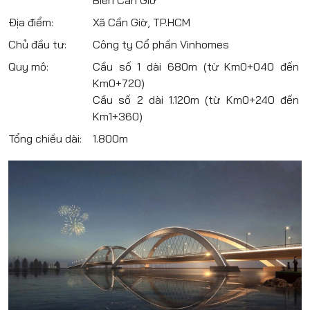
Biển Cần Giờ
Địa điểm:
Xã Cần Giờ, TP.HCM
Chủ đầu tư:
Công ty Cổ phần Vinhomes
Quy mô:
Cầu số 1 dài 680m (từ Km0+040 đến
Km0+720)
Cầu số 2 dài 1.120m (từ Km0+240 đến
Km1+360)
Tổng chiều dài:
1.800m