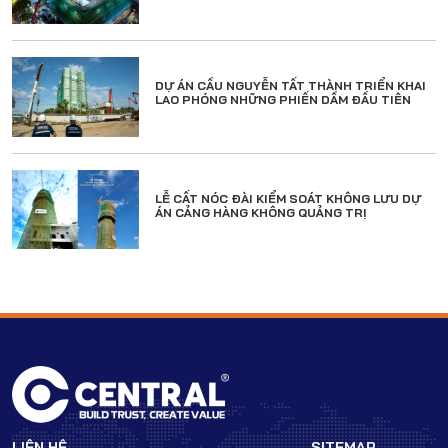
DỰ ÁN CẦU NGUYỄN TẤT THÀNH TRIỂN KHAI
LAO PHÓNG NHỮNG PHIẾN DẦM ĐẦU TIÊN
LỄ CẤT NÓC ĐÀI KIỂM SOÁT KHÔNG LƯU DỰ
ÁN CẢNG HÀNG KHÔNG QUẢNG TRỊ
LIÊN HỆ
SITEMAP