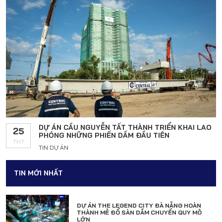
DỰ ÁN CẦU NGUYỄN TẤT THÀNH TRIỂN KHAI LAO
25
PHÓNG NHỮNG PHIẾN DẦM ĐẦU TIÊN
TH7
TIN DỰ ÁN
TIN MỚI NHẤT
DỰ ÁN THE LEGEND CITY ĐÀ NẴNG HOÀN
THÀNH MẺ ĐỔ SÀN DẦM CHUYỂN QUY MÔ
LỚN