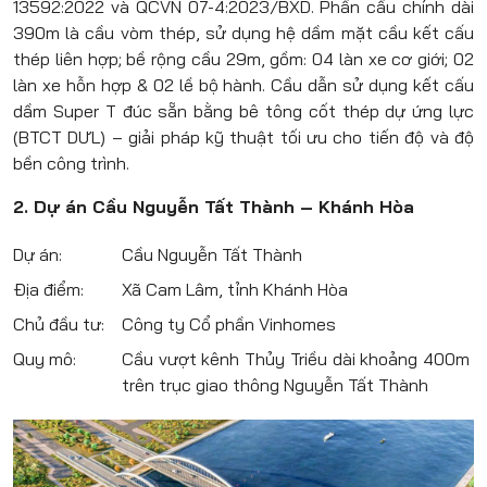
13592:2022 và QCVN 07-4:2023/BXD. Phần cầu chính dài
390m là cầu vòm thép, sử dụng hệ dầm mặt cầu kết cấu
thép liên hợp; bề rộng cầu 29m, gồm: 04 làn xe cơ giới; 02
làn xe hỗn hợp & 02 lề bộ hành. Cầu dẫn sử dụng kết cấu
dầm Super T đúc sẵn bằng bê tông cốt thép dự ứng lực
(BTCT DƯL) – giải pháp kỹ thuật tối ưu cho tiến độ và độ
bền công trình.
2. Dự án Cầu Nguyễn Tất Thành – Khánh Hòa
Dự án:
Cầu Nguyễn Tất Thành
Địa điểm:
Xã Cam Lâm, tỉnh Khánh Hòa
Chủ đầu tư:
Công ty Cổ phần Vinhomes
Quy mô:
Cầu vượt kênh Thủy Triều dài khoảng 400m
trên trục giao thông Nguyễn Tất Thành