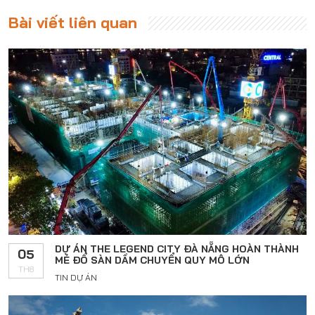
Bài viết liên quan
DỰ ÁN THE LEGEND CITY ĐÀ NẴNG HOÀN THÀNH
05
MẺ ĐỔ SÀN DẦM CHUYỂN QUY MÔ LỚN
TH8
TIN DỰ ÁN