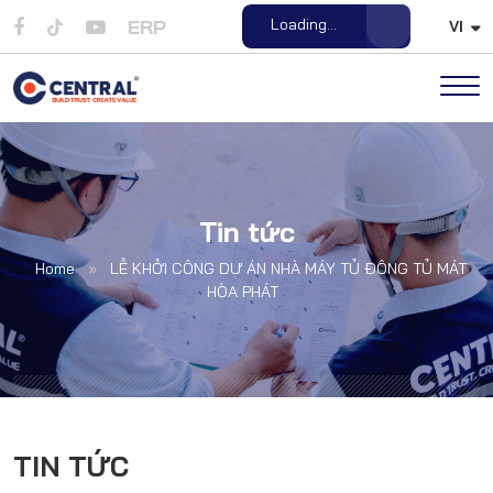
ERP
Open File
VI
Tin tức
Home
»
LỄ KHỞI CÔNG DỰ ÁN NHÀ MÁY TỦ ĐÔNG TỦ MÁT
HÒA PHÁT
TIN TỨC