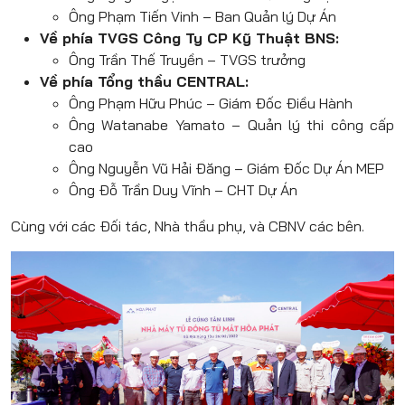
Ông Phạm Tiến Vinh – Ban Quản lý Dự Án
Về phía TVGS Công Ty CP Kỹ Thuật BNS:
Ông Trần Thế Truyền – TVGS trưởng
Về phía Tổng thầu CENTRAL:
Ông Phạm Hữu Phúc – Giám Đốc Điều Hành
Ông Watanabe Yamato – Quản lý thi công cấp
cao
Ông Nguyễn Vũ Hải Đăng – Giám Đốc Dự Án MEP
Ông Đỗ Trần Duy Vĩnh – CHT Dự Án
Cùng với các Đối tác, Nhà thầu phụ, và CBNV các bên.