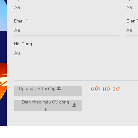
Email
*
Điện 
Nội Dung
Upload CV tại đây
Điền theo mẫu CV công
ty