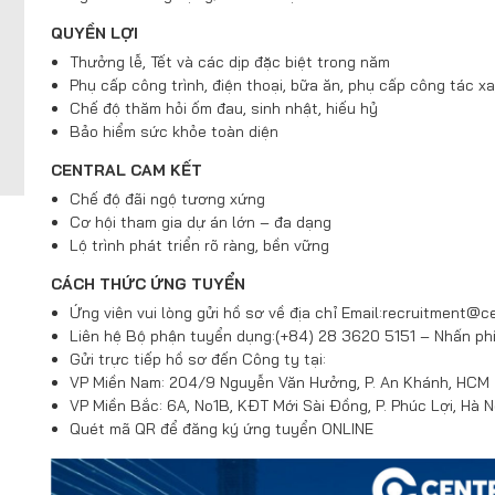
QUYỀN LỢI
Thưởng lễ, Tết và các dịp đặc biệt trong năm
Phụ cấp công trình, điện thoại, bữa ăn, phụ cấp công tác x
Chế độ thăm hỏi ốm đau, sinh nhật, hiếu hỷ
Bảo hiểm sức khỏe toàn diện
CENTRAL CAM KẾT
Chế độ đãi ngộ tương xứng
Cơ hội tham gia dự án lớn – đa dạng
Lộ trình phát triển rõ ràng, bền vững
CÁCH THỨC ỨNG TUYỂN
Ứng viên vui lòng gửi hồ sơ về địa chỉ Email:recruitment@c
Liên hệ Bộ phận tuyển dụng:(+84) 28 3620 5151 – Nhấn ph
Gửi trực tiếp hồ sơ đến Công ty tại:
VP Miền Nam: 204/9 Nguyễn Văn Hưởng, P. An Khánh, HCM
VP Miền Bắc: 6A, No1B, KĐT Mới Sài Đồng, P. Phúc Lợi, Hà N
Quét mã QR để đăng ký ứng tuyển ONLINE