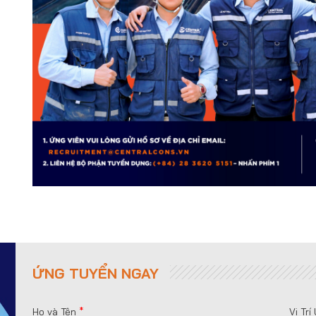
ỨNG TUYỂN NGAY
Họ và Tên
*
Vị Tr