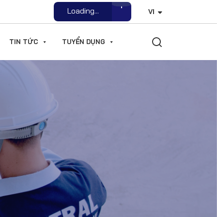
Open File
VI
TIN TỨC
TUYỂN DỤNG