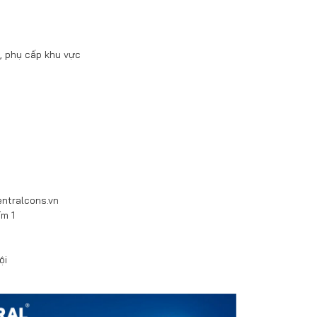
a, phụ cấp khu vực
entralcons.vn
ím 1
ội