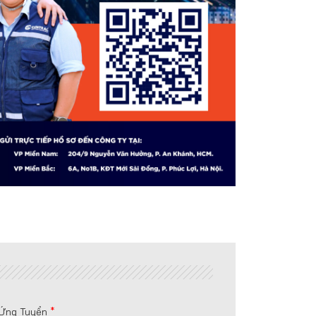
í Ứng Tuyển
*