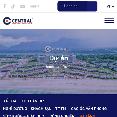
ERP
Loading...
VI
Open File
Dự án
Home
»
Dự án
TẤT CẢ
KHU DÂN CƯ
NGHỈ DƯỠNG - KHÁCH SẠN - TTTM
CAO ỐC VĂN PHÒNG
SỨC KHỎE & GIÁO DỤC
CÔNG NGHIỆP
HẠ TẦNG