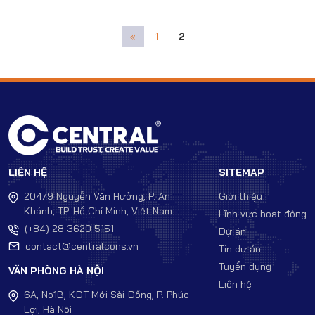
«
1
2
LIÊN HỆ
SITEMAP
204/9 Nguyễn Văn Hưởng, P. An
Giới thiệu
Khánh, TP. Hồ Chí Minh, Việt Nam
Lĩnh vực hoạt động
(+84) 28 3620 5151
Dự án
contact@centralcons.vn
Tin dự án
Tuyển dụng
VĂN PHÒNG HÀ NỘI
Liên hệ
6A, No1B, KĐT Mới Sài Đồng, P. Phúc
Lợi, Hà Nội